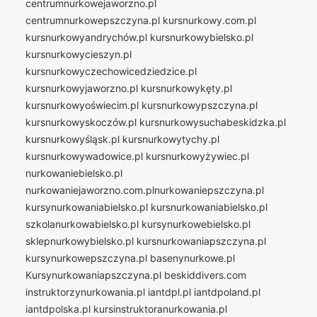
centrumnurkowejaworzno.pl
centrumnurkowepszczyna.pl
kursnurkowy.com.pl
kursnurkowyandrychów.pl
kursnurkowybielsko.pl
kursnurkowycieszyn.pl
kursnurkowyczechowicedziedzice.pl
kursnurkowyjaworzno.pl
kursnurkowykęty.pl
kursnurkowyoświecim.pl
kursnurkowypszczyna.pl
kursnurkowyskoczów.pl
kursnurkowysuchabeskidzka.pl
kursnurkowyśląsk.pl
kursnurkowytychy.pl
kursnurkowywadowice.pl
kursnurkowyżywiec.pl
nurkowaniebielsko.pl
nurkowaniejaworzno.com.plnurkowaniepszczyna.pl
kursynurkowaniabielsko.pl
kursnurkowaniabielsko.pl
szkolanurkowabielsko.pl
kursynurkowebielsko.pl
sklepnurkowybielsko.pl
kursnurkowaniapszczyna.pl
kursynurkowepszczyna.pl
basenynurkowe.pl
Kursynurkowaniapszczyna.pl
beskiddivers.com
instruktorzynurkowania.pl
iantdpl.pl
iantdpoland.pl
iantdpolska.pl
kursinstruktoranurkowania.pl