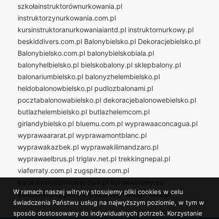
szkołainstruktorównurkowania.pl
instruktorzynurkowania.com.pl
kursinstruktoranurkowaniaiantd.pl
instruktornurkowy.pl
beskiddivers.com.pl
Balonybielsko.pl
Dekoracjebielsko.pl
Balonybielsko.com.pl
balonybielskobiala.pl
balonyhelbielsko.pl
bielskobalony.pl
sklepbalony.pl
balonariumbielsko.pl
balonyzhelembielsko.pl
heldobalonowbielsko.pl
pudlozbalonami.pl
pocztabalonowabielsko.pl
dekoracjebalonowebielsko.pl
butlazhelembielsko.pl
butlazhelemcom.pl
girlandybielsko.pl
bluemu.com.pl
wyprawaaconcagua.pl
wyprawaararat.pl
wyprawamontblanc.pl
wyprawakazbek.pl
wyprawakilimandzaro.pl
wyprawaelbrus.pl
triglav.net.pl
trekkingnepal.pl
viaferraty.com.pl
zugspitze.com.pl
kursturystykizimowej.com.pl
kurslawinowy.eu
W ramach naszej witryny stosujemy pliki cookies w celu
kursskiturowy.pl
kursturystykiwysokogorskiej.pl
świadczenia Państwu usług na najwyższym poziomie, w tym w
sposób dostosowany do indywidualnych potrzeb. Korzystanie