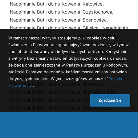
Napełnianie Butli do nurkowania Katowice,
Napełnianie Butli do nurkowania Częstochowa,
Napełnianie Butli do nurkowania Sosnowiec,
Napełnianie Butli do nurkowania Gliwice, Napełnianie
Butli do nurkowania Zabrze, Napełnianie Butli do
W ramach naszej witryny stosujemy pliki cookies w celu
nurkowania Bytom, Napełnianie Butli do nurkowania
świadczenia Państwu usług na najwyższym poziomie, w tym w
sposób dostosowany do indywidualnych potrzeb. Korzystanie
Ruda śląska, Napełnianie Butli do nurkowania
z witryny bez zmiany ustawień dotyczących cookies oznacza,
Dąbrowa Górnicza, Napełnianie Butli do nurkowania
że będą one zamieszczane w Państwa urządzeniu końcowym.
Rybnik, Napełnianie Butli do nurkowania Tychy,
Możecie Państwo dokonać w każdym czasie zmiany ustawień
Napełnianie Butli do nurkowania Chorzów ,
dotyczących cookies. Więcej szczegółów w naszej "
Polityce
Napełnianie Butli do nurkowania Jaworzno,
Prywatności
".
Napełnianie Butli do nurkowania Jastrzębie Zdrój,
Napełnianie Butli do nurkowania Mysłowice,
Zgadzam Się
Napełnianie Butli do nurkowania Siemianowice
Śląskie, Napełnianie Butli do nurkowania Żory,
Napełnianie Butli do nurkowania Tarnowskie Góry ,
Napełnianie Butli do nurkowania Będzin, Napełnianie