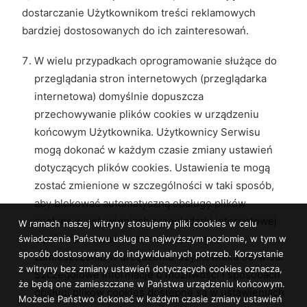
dostarczanie Użytkownikom treści reklamowych
bardziej dostosowanych do ich zainteresowań.
W wielu przypadkach oprogramowanie służące do
przeglądania stron internetowych (przeglądarka
internetowa) domyślnie dopuszcza
przechowywanie plików cookies w urządzeniu
końcowym Użytkownika. Użytkownicy Serwisu
mogą dokonać w każdym czasie zmiany ustawień
dotyczących plików cookies. Ustawienia te mogą
zostać zmienione w szczególności w taki sposób,
aby blokować automatyczną obsługę plików
cookies w ustawieniach przeglądarki internetowej
W ramach naszej witryny stosujemy pliki cookies w celu
bądź informować o ich każdorazowym
świadczenia Państwu usług na najwyższym poziomie, w tym w
sposób dostosowany do indywidualnych potrzeb. Korzystanie
zamieszczeniu w urządzeniu Użytkownika Serwisu.
z witryny bez zmiany ustawień dotyczących cookies oznacza,
Szczegółowe informacje o możliwości i sposobach
że będą one zamieszczane w Państwa urządzeniu końcowym.
obsługi plików cookies dostępne są w ustawieniach
Możecie Państwo dokonać w każdym czasie zmiany ustawień