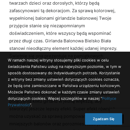
twarzach dzieci oraz dorosłych, którzy będą
zafascynowani tą dekoracjom. Za sprawą kolorowej,
wypełnionej balonami girlandzie balonowej Twoje
przyjęcie stanie się niezapomnianym
doświadczeniem, które wszyscy będą wspominać
przez długi czas. Girlanda Balonowa Bielsko Biała
stanowi nieodłączny element każdej udanej imprezy.
Świetnie się ona prezentuje na pamiątkowych
W ramach naszej witryny stosujemy pliki cookies w celu
fotografiach. Dekoracje balonowe stały się
świadczenia Państwu usług na najwyższym poziomie, w tym w
nieodzownym elementem każdej uroczystości,
sposób dostosowany do indywidualnych potrzeb. Korzystanie
dlatego też Girlanda Balonowa Bielsko Biała będzie
z witryny bez zmiany ustawień dotyczących cookies oznacza,
że będą one zamieszczane w Państwa urządzeniu końcowym.
świetnym rozwiązaniem, a także dzięki niej stworzysz
Możecie Państwo dokonać w każdym czasie zmiany ustawień
przepiękne tło do zdjęć. Istnieje możliwość także
dotyczących cookies. Więcej szczegółów w naszej "
Polityce
połączenia kilku girland w jedną większą, aby
Prywatności
".
stworzyć jeszcze lepszy efekt. Super efekt również
można uzyskać za sprawą pompowania kilku
Zgadzam Się
mniejszych balonów oraz porozmieszczać je na całej